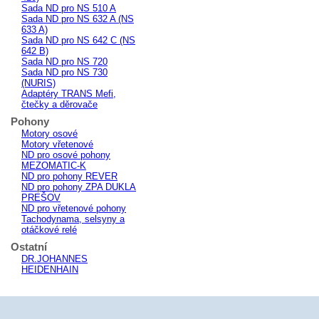
Sada ND pro NS 510 A
Sada ND pro NS 632 A (NS
633 A)
Sada ND pro NS 642 C (NS
642 B)
Sada ND pro NS 720
Sada ND pro NS 730
(NURIS)
Adaptéry TRANS Mefi,
čtečky a děrovače
Pohony
Motory osové
Motory vřetenové
ND pro osové pohony
MEZOMATIC-K
ND pro pohony REVER
ND pro pohony ZPA DUKLA
PREŠOV
ND pro vřetenové pohony
Tachodynama, selsyny a
otáčkové relé
Ostatní
DR.JOHANNES
HEIDENHAIN