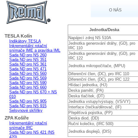
O NÁS
Jednotka/Deska
TESLA Kolín
Napájecí zdroj NS 510A
Indikátory TESLA
Jednotka generování dráhy, (GD), pro
Inkrementální rotační
IRC 110
snímače IME a pravítka IML
Jednotka generování dráhy, (GD), pro
Sada ND pro NS 260
IRC 122
Sada ND pro NS 351
Sada ND pro NS 361
Jednotka mikropočítače, (MPU)
Sada ND pro NS 471
Sada ND pro NS 560
Diferenční člen, (DC), pro IRC 110
Sada ND pro NS 569
Diferenční člen, (DC), pro IRC 122
Sada ND pro NS 590
Hlídací jednotka, (HJ)
Sada ND pro NS 660
Deska pamětí, (PA)
Sada ND pro NS 670 + NS
Deska tlačítek, (DT)
010
Sada ND pro NS 905
Jednotka vstupy/výstupy, (VS/VY)
Sada ND pro NS 915
Interface čtečka/děrovač, (IF)
Selsynové skříňky
Přepěťová pojistka, (PP)
ZPA Košíře
Deska diod, (DD)
Inkrementální rotační
Ruční kolečko, (IRC 500)
snímače IRC
Jednotka displejů, (DIS)
Sada ND pro NS 421 (NS
420)