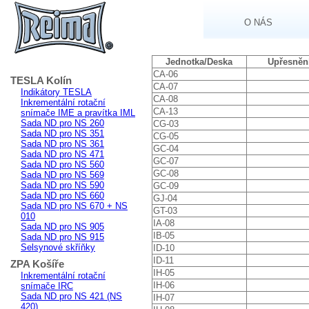
O NÁS
Jednotka/Deska
Upřesněn
CA-06
TESLA Kolín
CA-07
Indikátory TESLA
CA-08
Inkrementální rotační
CA-13
snímače IME a pravítka IML
Sada ND pro NS 260
CG-03
Sada ND pro NS 351
CG-05
Sada ND pro NS 361
GC-04
Sada ND pro NS 471
GC-07
Sada ND pro NS 560
GC-08
Sada ND pro NS 569
Sada ND pro NS 590
GC-09
Sada ND pro NS 660
GJ-04
Sada ND pro NS 670 + NS
GT-03
010
IA-08
Sada ND pro NS 905
IB-05
Sada ND pro NS 915
Selsynové skříňky
ID-10
ID-11
ZPA Košíře
IH-05
Inkrementální rotační
IH-06
snímače IRC
Sada ND pro NS 421 (NS
IH-07
420)