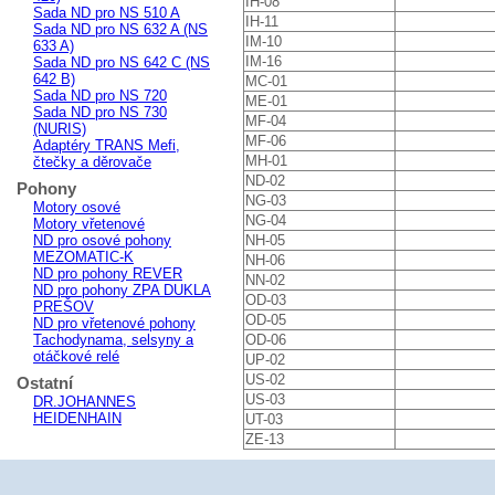
IH-08
Sada ND pro NS 510 A
IH-11
Sada ND pro NS 632 A (NS
IM-10
633 A)
IM-16
Sada ND pro NS 642 C (NS
642 B)
MC-01
Sada ND pro NS 720
ME-01
Sada ND pro NS 730
MF-04
(NURIS)
MF-06
Adaptéry TRANS Mefi,
MH-01
čtečky a děrovače
ND-02
Pohony
NG-03
Motory osové
NG-04
Motory vřetenové
ND pro osové pohony
NH-05
MEZOMATIC-K
NH-06
ND pro pohony REVER
NN-02
ND pro pohony ZPA DUKLA
OD-03
PREŠOV
OD-05
ND pro vřetenové pohony
Tachodynama, selsyny a
OD-06
otáčkové relé
UP-02
US-02
Ostatní
US-03
DR.JOHANNES
HEIDENHAIN
UT-03
ZE-13