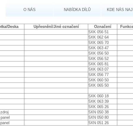
O NÁS
NABÍDKA DÍLŮ
KDE NÁS NA
tka/Deska
Upřesnění/Jiné označení
Označení
Funkc
5XK 056 51
5XK 062 64
5XK 065 70
5XK 063 47
5XK 056 50
5XK 056 52
5XK 065 81
5XK 063 07
5XK 056 77
5XK 060 50
5XK 065 50
5XK 060 18
5XK 063 39
5XK 065 26
zdroj
5XN 050 38
 panel
5XN 050 80
 panel
5XN 051 26