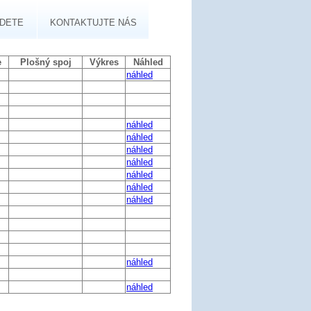
JDETE
KONTAKTUJTE NÁS
e
Plošný spoj
Výkres
Náhled
náhled
náhled
náhled
náhled
náhled
náhled
náhled
náhled
náhled
náhled