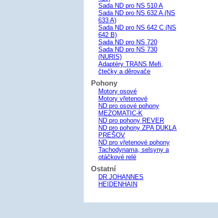
Sada ND pro NS 510 A
Sada ND pro NS 632 A (NS
633 A)
Sada ND pro NS 642 C (NS
642 B)
Sada ND pro NS 720
Sada ND pro NS 730
(NURIS)
Adaptéry TRANS Mefi,
čtečky a děrovače
Pohony
Motory osové
Motory vřetenové
ND pro osové pohony
MEZOMATIC-K
ND pro pohony REVER
ND pro pohony ZPA DUKLA
PREŠOV
ND pro vřetenové pohony
Tachodynama, selsyny a
otáčkové relé
Ostatní
DR.JOHANNES
HEIDENHAIN