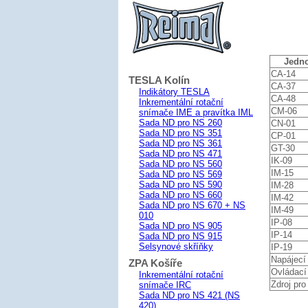
Jedno
CA-14
TESLA Kolín
CA-37
Indikátory TESLA
CA-48
Inkrementální rotační
CM-06
snímače IME a pravítka IML
Sada ND pro NS 260
CN-01
Sada ND pro NS 351
CP-01
Sada ND pro NS 361
GT-30
Sada ND pro NS 471
IK-09
Sada ND pro NS 560
IM-15
Sada ND pro NS 569
Sada ND pro NS 590
IM-28
Sada ND pro NS 660
IM-42
Sada ND pro NS 670 + NS
IM-49
010
IP-08
Sada ND pro NS 905
IP-14
Sada ND pro NS 915
Selsynové skříňky
IP-19
Napájecí 
ZPA Košíře
Ovládací
Inkrementální rotační
Zdroj pro
snímače IRC
Sada ND pro NS 421 (NS
420)